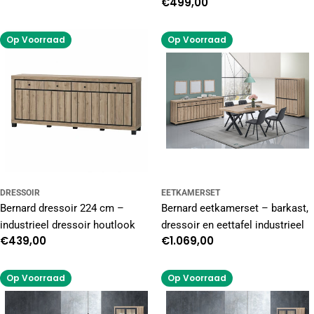
prijs
Normale
€499,00
opbergruimte
prijs
Op Voorraad
Op Voorraad
DRESSOIR
EETKAMERSET
Bernard dressoir 224 cm –
Bernard eetkamerset – barkast,
industrieel dressoir houtlook
dressoir en eettafel industrieel
Normale
€439,00
Normale
€1.069,00
prijs
prijs
Op Voorraad
Op Voorraad