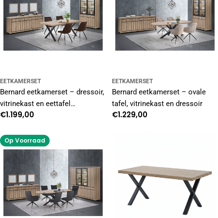
EETKAMERSET
EETKAMERSET
Bernard eetkamerset – dressoir,
Bernard eetkamerset – ovale
vitrinekast en eettafel
tafel, vitrinekast en dressoir
Normale
€1.199,00
Normale
€1.229,00
industrieel
prijs
prijs
Op Voorraad