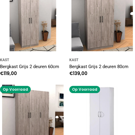
KAST
KAST
Bergkast Grijs 2 deuren 60cm
Bergkast Grijs 2 deuren 80cm
Normale
€119,00
Normale
€139,00
prijs
prijs
Op Voorraad
Op Voorraad