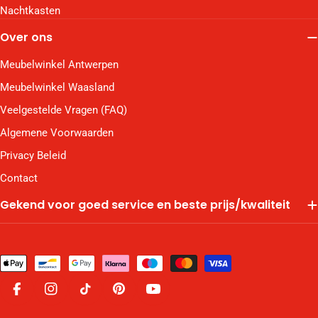
Nachtkasten
Over ons
Meubelwinkel Antwerpen
Meubelwinkel Waasland
Veelgestelde Vragen (FAQ)
Algemene Voorwaarden
Privacy Beleid
Contact
Gekend voor goed service en beste prijs/kwaliteit
Betaalmethodes
Facebook
Instagram
TikTok
Pinterest
YouTube