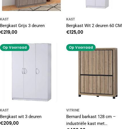
KAST
KAST
Bergkast Grijs 3 deuren
Bergkast Wit 2 deuren 60 CM
Normale
€219,00
Normale
€125,00
prijs
prijs
Op Voorraad
Op Voorraad
KAST
VITRINE
Bergkast wit 3 deuren
Bernard barkast 128 cm –
Normale
€209,00
industriële kast met