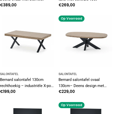
Normale
€389,00
Normale
€269,00
prijs
prijs
Op Voorraad
SALONTAFEL
SALONTAFEL
Bernard salontafel 130cm
Bernard salontafel ovaal
rechthoekig – industriële X-poot
130cm– Deens design met
Normale
€199,00
Normale
€229,00
tafel
stervoet
prijs
prijs
Op Voorraad