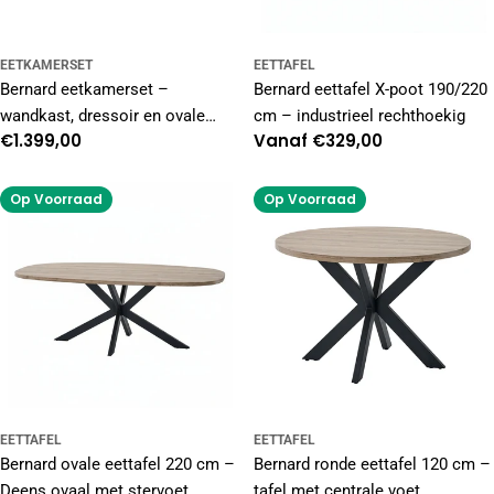
EETKAMERSET
EETTAFEL
Bernard eetkamerset –
Bernard eettafel X-poot 190/220
wandkast, dressoir en ovale
cm – industrieel rechthoekig
Normale
€1.399,00
Normale
Vanaf €329,00
tafel
prijs
prijs
Op Voorraad
Op Voorraad
EETTAFEL
EETTAFEL
Bernard ovale eettafel 220 cm –
Bernard ronde eettafel 120 cm –
Deens ovaal met stervoet
tafel met centrale voet