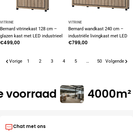
VITRINE
VITRINE
Bernard vitrinekast 128 cm –
Bernard wandkast 240 cm –
glazen kast met LED industrieel
industriële livingkast met LED
Normale
€499,00
Normale
€799,00
prijs
prijs
Vorige
1
2
3
4
5
…
50
Volgende
voorraad
4000m² m
Chat met ons