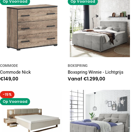
Op Voorraad
Op Voorraad
COMMODE
BOXSPRING
Commode Nick
Boxspring Winnie - Lichtgrijs
Normale
€149,00
Normale
Vanaf €1.299,00
prijs
prijs
-15%
Op Voorraad