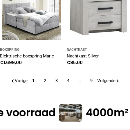
BOXSPRING
NACHTKAST
Elektrische boxspring Marie
Nachtkast Silver
Normale
€1.699,00
Normale
€85,00
prijs
prijs
Vorige
1
2
3
4
…
9
Volgende
voorraad
4000m² m