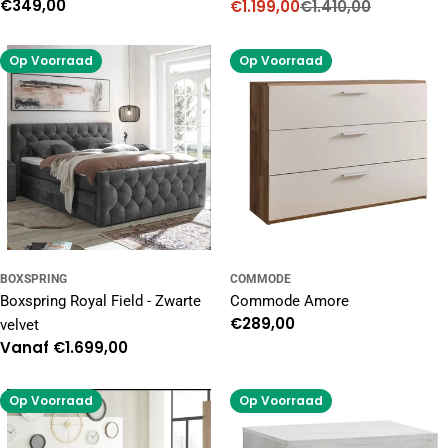
Normale
€349,00
€1.199,00
€1.410,00
Kortingsprijs
Normale
prijs
prijs
Op Voorraad
Op Voorraad
BOXSPRING
COMMODE
Boxspring Royal Field - Zwarte
Commode Amore
Normale
€289,00
velvet
prijs
Normale
Vanaf €1.699,00
prijs
Op Voorraad
Op Voorraad