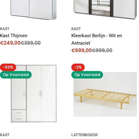
KAST
KAST
Kast Thijmen
Kleerkast Berlijn - Wit en
€249,00
€399,00
Antraciet
Kortingsprijs
Normale
€699,00
€999,00
prijs
Kortingsprijs
Normale
prijs
-50%
-2%
Op Voorraad
Op Voorraad
KAST
LATTENBODEM