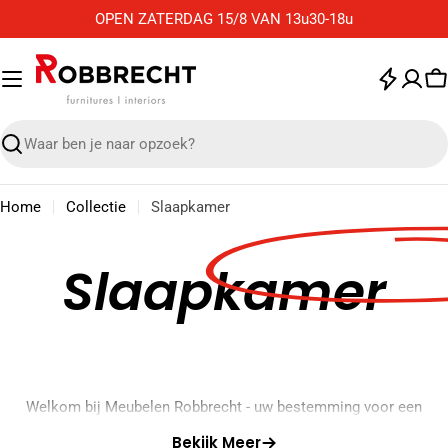
Ga
OPEN ZATERDAG 15/8 VAN 13u30-18u
naar
de
inhoud
W
Zoek
Home
Collectie
Slaapkamer
Slaapkamer
Welkom bij Meubelen Robbrecht - uw bestemming voor een
comfortabele en stijlvolle slaapkamerinrichting. Op onze
Bekijk Meer