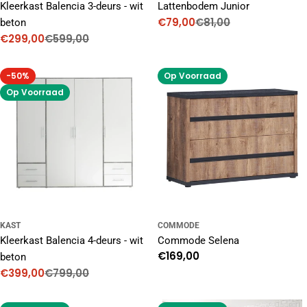
Kleerkast Balencia 3-deurs - wit
Lattenbodem Junior
€79,00
€81,00
beton
Kortingsprijs
Normale
€299,00
€599,00
prijs
Kortingsprijs
Normale
prijs
-50%
Op Voorraad
Op Voorraad
KAST
COMMODE
Kleerkast Balencia 4-deurs - wit
Commode Selena
Normale
€169,00
beton
prijs
€399,00
€799,00
Kortingsprijs
Normale
prijs