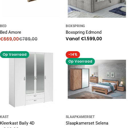
BED
BOXSPRING
Bed Amore
Boxspring Edmond
Normale
Vanaf €1.599,00
€669,00
€789,00
Kortingsprijs
Normale
prijs
prijs
Op Voorraad
-14%
Op Voorraad
KAST
SLAAPKAMERSET
Kleerkast Baily 4D
Slaapkamerset Selena