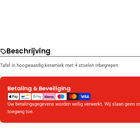
Beschrijving
Tafel in hoogwaardig keramiek met 4 stoelen inbegrepen
Betaling & Beveiliging
Betaalmethodes
Uw betalingsgegevens worden veilig verwerkt. Wij slaan geen c
toegang toe.