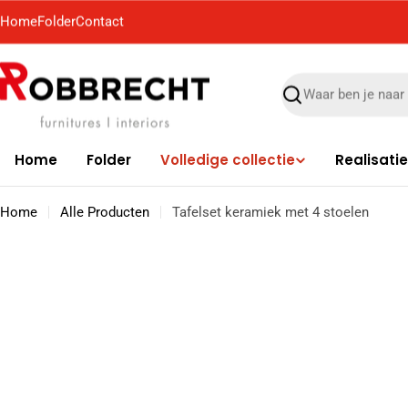
Ga
Home
Folder
Contact
naar
de
inhoud
Zoek
Home
Folder
Volledige collectie
Realisati
Home
Alle Producten
Tafelset keramiek met 4 stoelen