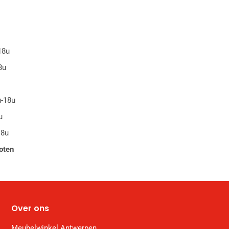
18u
8u
u-18u
u
18u
oten
Over ons
Meubelwinkel Antwerpen