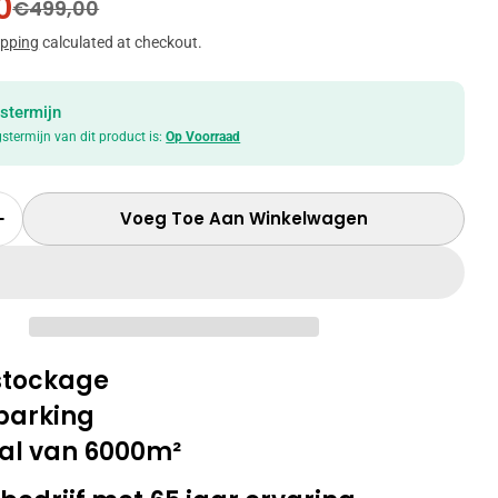
0
sprijs
le
€499,00
ipping
calculated at checkout.
stermijn
gstermijn van dit product is:
Op Voorraad
Voeg Toe Aan Winkelwagen
r Hoeveelheid Voor Tafelset Keramiek Met 4 Sto
Verhoog Hoeveelheid Voor Tafelset Keramiek Met
 stockage
parking
al van 6000m²