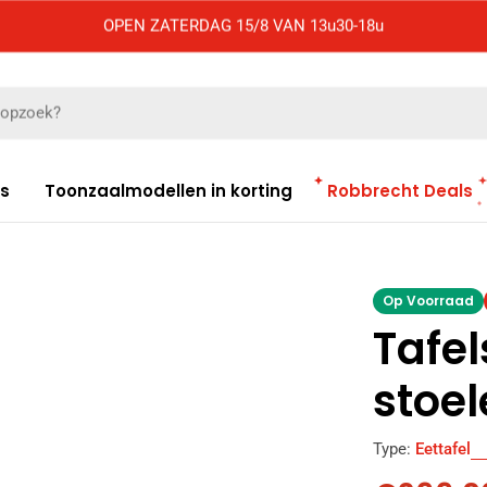
OPEN ZATERDAG 15/8 VAN 13u30-18u
es
Toonzaalmodellen in korting
Robbrecht Deals
Op Voorraad
Tafe
stoe
Type:
Eettafel