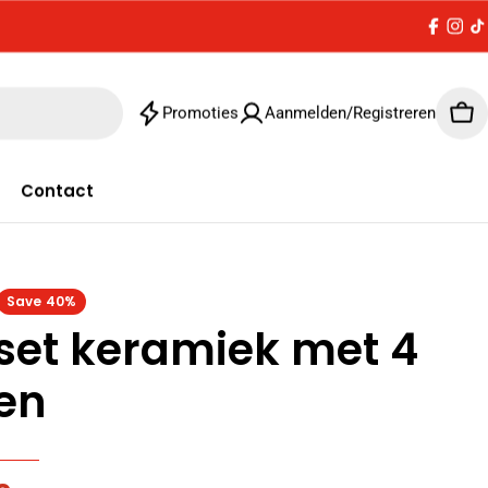
Facebo
Inst
T
Promoties
Aanmelden/Registreren
Win
Contact
Save
40%
lset keramiek met 4
len