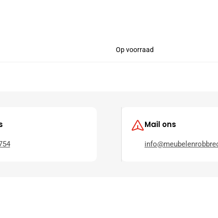
Op voorraad
s
Mail ons
754
info@meubelenrobbrec