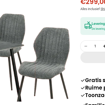
€299,0
Korting
Norma
Alles inclusief
Sh
prijs
Levering
De leverin
Hoeveelheid
Verminde
Gratis
Ruime 
Toonza