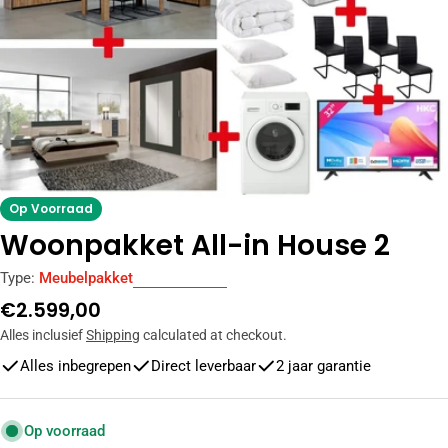
Op Voorraad
Woonpakket All-in House 2
Type:
Meubelpakket
Normale
€2.599,00
prijs
Alles inclusief
Shipping
calculated at checkout.
Alles inbegrepen
Direct leverbaar
2 jaar garantie
Op voorraad