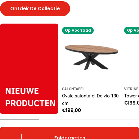
Ontdek De Collectie
Op Voorraad
Op Vo
SALONTAFEL
VITRINE
Ovale salontafel Delvio 130
Tower 
Norm
€199,
cm
prijs
Normale
€199,00
prijs
Folderacties