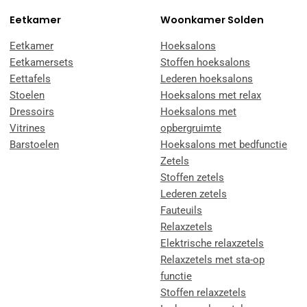
Eetkamer
Woonkamer Solden
Eetkamer
Hoeksalons
Eetkamersets
Stoffen hoeksalons
Eettafels
Lederen hoeksalons
Stoelen
Hoeksalons met relax
Dressoirs
Hoeksalons met
Vitrines
opbergruimte
Barstoelen
Hoeksalons met bedfunctie
Zetels
Stoffen zetels
Lederen zetels
Fauteuils
Relaxzetels
Elektrische relaxzetels
Relaxzetels met sta-op
functie
Stoffen relaxzetels