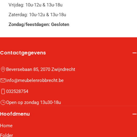
Vrijdag: 10u-12u & 13u-18u
Zaterdag: 10u-12u & 13u-18u
Zondag/feestdagen: Gesloten
Contactgegevens
Beversebaan 85, 2070 Zwijndrecht
info@meubelenrobbrecht.be
032528754
Open op zondag 13u30-18u
Hoofdmenu
Home
Folder