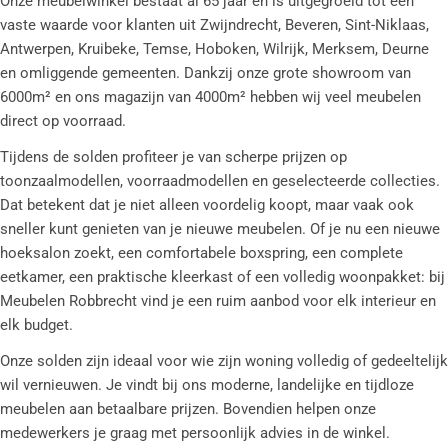
Onze meubelwinkel bestaat al 65 jaar en is uitgegroeid tot een
vaste waarde voor klanten uit Zwijndrecht, Beveren, Sint-Niklaas,
Antwerpen, Kruibeke, Temse, Hoboken, Wilrijk, Merksem, Deurne
en omliggende gemeenten. Dankzij onze grote showroom van
6000m² en ons magazijn van 4000m² hebben wij veel meubelen
direct op voorraad.
Tijdens de solden profiteer je van scherpe prijzen op
toonzaalmodellen, voorraadmodellen en geselecteerde collecties.
Dat betekent dat je niet alleen voordelig koopt, maar vaak ook
sneller kunt genieten van je nieuwe meubelen. Of je nu een nieuwe
hoeksalon zoekt, een comfortabele boxspring, een complete
eetkamer, een praktische kleerkast of een volledig woonpakket: bij
Meubelen Robbrecht vind je een ruim aanbod voor elk interieur en
elk budget.
Onze solden zijn ideaal voor wie zijn woning volledig of gedeeltelijk
wil vernieuwen. Je vindt bij ons moderne, landelijke en tijdloze
meubelen aan betaalbare prijzen. Bovendien helpen onze
medewerkers je graag met persoonlijk advies in de winkel.