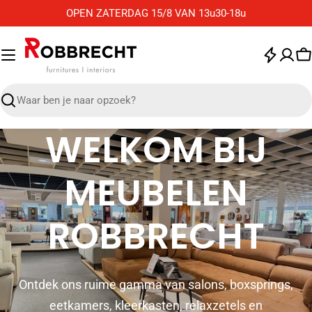
Ga
OPEN ZATERDAG 15/8 VAN 13u30-18u
naar
de
inhoud
W
Zoek
WELKOM BIJ
MEUBELEN
ROBBRECHT
Ontdek ons ruime gamma van salons, boxsprings,
eetkamers, kleerkasten, relaxzetels en