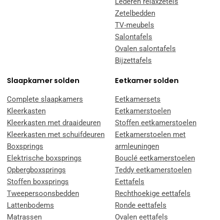
Lederen relaxzetels
Zetelbedden
TV-meubels
Salontafels
Ovalen salontafels
Bijzettafels
Slaapkamer solden
Eetkamer solden
Complete slaapkamers
Eetkamersets
Kleerkasten
Eetkamerstoelen
Kleerkasten met draaideuren
Stoffen eetkamerstoelen
Kleerkasten met schuifdeuren
Eetkamerstoelen met
Boxsprings
armleuningen
Elektrische boxsprings
Bouclé eetkamerstoelen
Opbergboxsprings
Teddy eetkamerstoelen
Stoffen boxsprings
Eettafels
Tweepersoonsbedden
Rechthoekige eettafels
Lattenbodems
Ronde eettafels
Matrassen
Ovalen eettafels