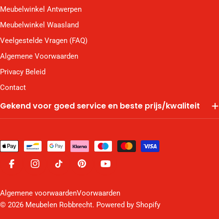
Meubelwinkel Antwerpen
Meubelwinkel Waasland
Veelgestelde Vragen (FAQ)
Algemene Voorwaarden
Privacy Beleid
Contact
Gekend voor goed service en beste prijs/kwaliteit
Betaalmethodes
Facebook
Instagram
TikTok
Pinterest
YouTube
Algemene voorwaarden
Voorwaarden
© 2026
Meubelen Robbrecht
. Powered by Shopify