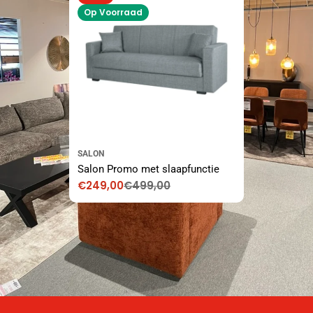
Op Voorraad
SALON
Salon Promo met slaapfunctie
€249,00
€499,00
Kortingsprijs
Normale
prijs