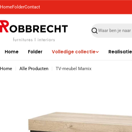
Ga
Home
Folder
Contact
naar
de
inhoud
Zoek
Home
Folder
Volledige collectie
Realisati
Home
Alle Producten
TV-meubel Marnix