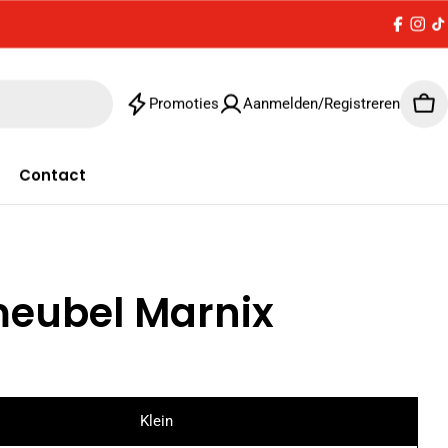
Facebo
Inst
T
Promoties
Aanmelden/Registreren
Win
Contact
eubel Marnix
Klein