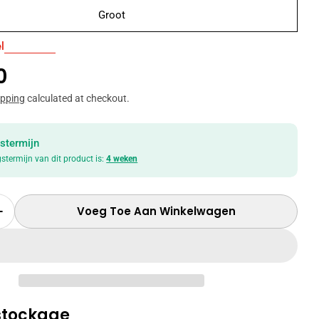
Groot
in modal
l
le
0
ipping
calculated at checkout.
stermijn
gstermijn van dit product is:
4 weken
Voeg Toe Aan Winkelwagen
r Hoeveelheid Voor TV-Meubel Marnix
Verhoog Hoeveelheid Voor TV-Meubel Marnix
 stockage