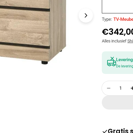
Open media 1 
Type:
TV-Meube
Norma
€342,0
prijs
Alles inclusief
Sh
Levering
De leverin
Hoeveelheid
Verminde
Gratis