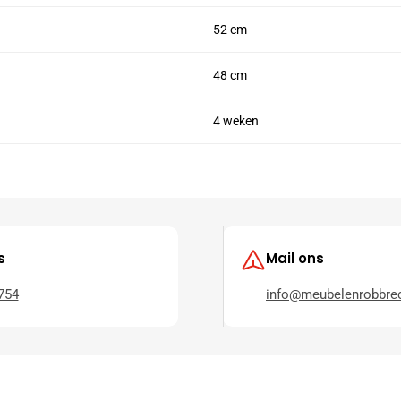
52 cm
48 cm
4 weken
s
Mail ons
754
info@meubelenrobbrec