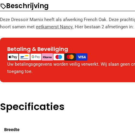
Beschrijving
Deze Dressoir Marnix heeft als afwerking French Oak. Deze prachtige
hoort samen met
eetkamerst Nancy.
Hier bestaan 2 afmetingen in
Betaling & Beveiliging
Betaalmethodes
Uw betalingsgegevens worden veilig verwerkt. Wij slaan geen c
toegang toe.
Specificaties
Breedte