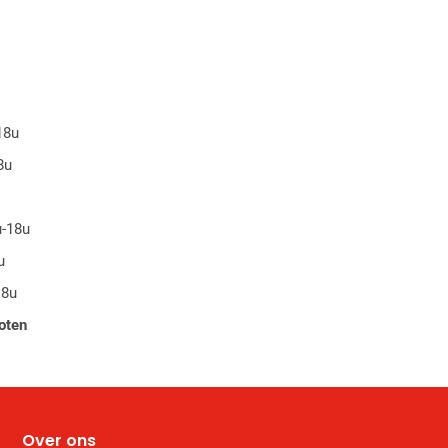
18u
8u
u-18u
u
18u
oten
Over ons