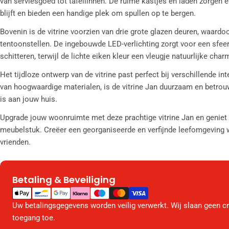
van serviesgoed tot tafellinnen. De ruime kastjes en laden zorgen 
blijft en bieden een handige plek om spullen op te bergen.
Bovenin is de vitrine voorzien van drie grote glazen deuren, waardo
tentoonstellen. De ingebouwde LED-verlichting zorgt voor een sfeer
schitteren, terwijl de lichte eiken kleur een vleugje natuurlijke ch
Het tijdloze ontwerp van de vitrine past perfect bij verschillende in
van hoogwaardige materialen, is de vitrine Jan duurzaam en betro
is aan jouw huis.
Upgrade jouw woonruimte met deze prachtige vitrine Jan en geniet va
meubelstuk. Creëer een georganiseerde en verfijnde leefomgeving wa
vrienden.
Betaling & Beveiliging
Betaalmethodes
Uw betalingsgegevens worden veilig verwerkt. Wij slaan geen c
toegang toe.