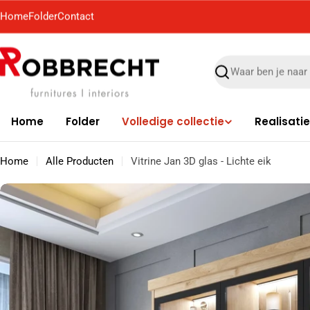
Ga
Home
Folder
Contact
naar
de
inhoud
Zoek
Home
Folder
Volledige collectie
Realisati
Home
Alle Producten
Vitrine Jan 3D glas - Lichte eik