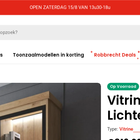
OPEN ZATERDAG 15/8 VAN 13u30-18u
es
Toonzaalmodellen in korting
Robbrecht Deals
Op Voorraad
Vitri
Licht
Type:
Vitrine