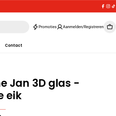
Facebo
Inst
T
Promoties
Aanmelden/Registreren
Win
Contact
ne Jan 3D glas -
e eik