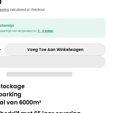
le
0
ipping
calculated at checkout.
stermijn
gstermijn van dit product is:
3 - 4 weken
Voeg Toe Aan Winkelwagen
 Hoeveelheid Voor Vitrine Jan 3D Glas - Lichte E
Verhoog Hoeveelheid Voor Vitrine Jan 3D Glas - L
in modal
 stockage
parking
al van 6000m²