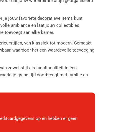
ervoor dat jouw woonruimte altijd georganiseerd
or je jouw favoriete decoratieve items kunt
volle ambiance en laat jouw collectibles
arme toevoegt aan elke kamer.
terieurstijlen, van klassiek tot modern. Gemaakt
uwbaar, waardoor het een waardevolle toevoeging
n zowel stijl als functionaliteit in één
arin je graag tijd doorbrengt met familie en
reditcardgegevens op en hebben er geen