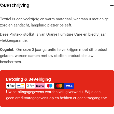
Beschrijving
Textiel is een veelzijdig en warm materiaal, waaraan u met enige
zorg en aandacht, langdurig plezier beleeft.
Deze Protexx stofkit is van
Oranje Furniture Care
en bied 3 jaar
vlekkengarantie.
Opgelet:
Om deze 3 jaar garantie te verkrijgen moet dit product
gekocht worden samen met uw stoffen product die u wil
beschermen.
Betaling & Beveiliging
Betaalmethodes
Uw betalingsgegevens worden veilig verwerkt. Wij slaan
geen creditcardgegevens op en hebben er geen toegang toe.