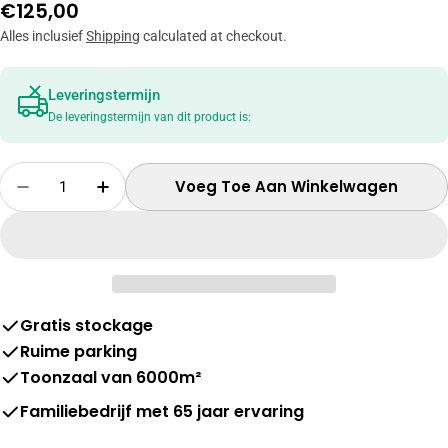
Normale
€125,00
prijs
Alles inclusief
Shipping
calculated at checkout.
Leveringstermijn
De leveringstermijn van dit product is:
Hoeveelheid
Voeg Toe Aan Winkelwagen
Verminder Hoeveelheid Voor Protexx Stofkit
Verhoog Hoeveelheid Voor Protexx Sto
Gratis stockage
Ruime parking
Toonzaal van 6000m²
Familiebedrijf met 65 jaar ervaring