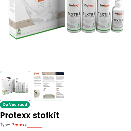
Open media 0 in modal
Op Voorraad
Protexx stofkit
Type:
Protexx