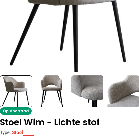
Open media 0 in modal
Op Voorraad
Stoel Wim - Lichte stof
Type:
Stoel