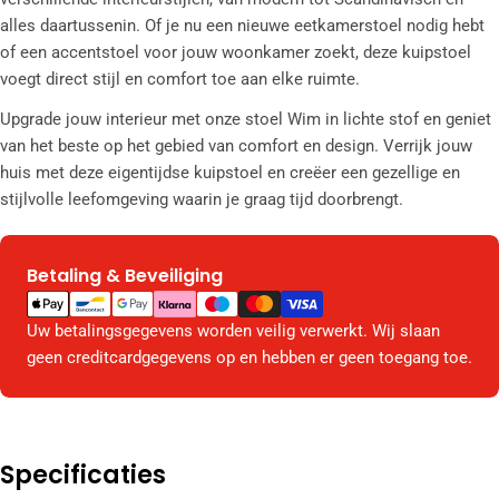
alles daartussenin. Of je nu een nieuwe eetkamerstoel nodig hebt
of een accentstoel voor jouw woonkamer zoekt, deze kuipstoel
voegt direct stijl en comfort toe aan elke ruimte.
Upgrade jouw interieur met onze stoel Wim in lichte stof en geniet
van het beste op het gebied van comfort en design. Verrijk jouw
huis met deze eigentijdse kuipstoel en creëer een gezellige en
stijlvolle leefomgeving waarin je graag tijd doorbrengt.
Betaling & Beveiliging
Betaalmethodes
Uw betalingsgegevens worden veilig verwerkt. Wij slaan
geen creditcardgegevens op en hebben er geen toegang toe.
Specificaties