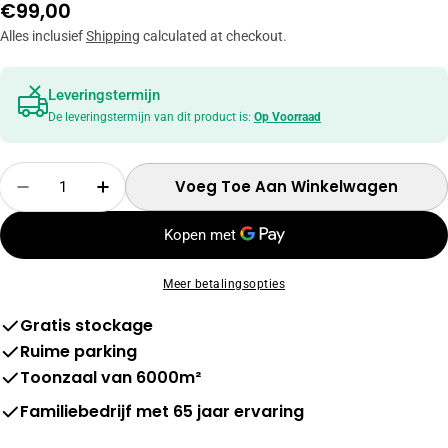
Normale
€99,00
prijs
Alles inclusief
Shipping
calculated at checkout.
Leveringstermijn
De leveringstermijn van dit product is:
Op Voorraad
Hoeveelheid
Voeg Toe Aan Winkelwagen
Verminder Hoeveelheid Voor Stoel Wim - Licht
Verhoog Hoeveelheid Voor Stoel Wim -
Meer betalingsopties
Gratis stockage
Ruime parking
Toonzaal van 6000m²
Familiebedrijf met 65 jaar ervaring