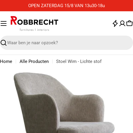
Ga
OPEN ZATERDAG 15/8 VAN 13u30-18u
naar
de
inhoud
W
Zoek
Home
Alle Producten
Stoel Wim - Lichte stof