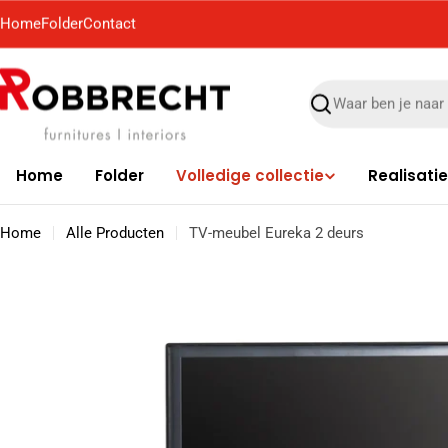
Ga
Home
Folder
Contact
naar
de
inhoud
Zoek
Home
Folder
Volledige collectie
Realisati
Home
Alle Producten
TV-meubel Eureka 2 deurs