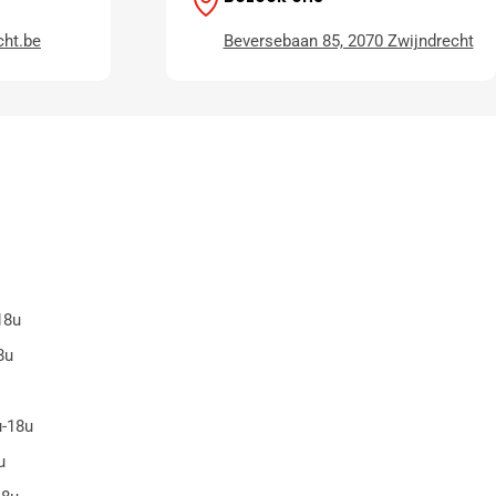
ht.be
Beversebaan 85, 2070 Zwijndrecht
18u
8u
u-18u
u