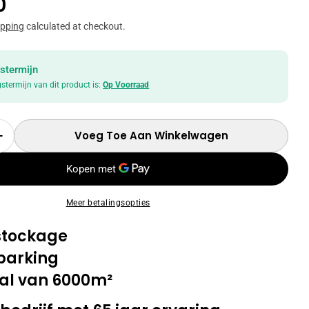
le
0
ipping
calculated at checkout.
stermijn
gstermijn van dit product is:
Op Voorraad
Voeg Toe Aan Winkelwagen
r Hoeveelheid Voor TV-Meubel Eureka 2 Deurs
Verhoog Hoeveelheid Voor TV-Meubel Eureka 2 
Meer betalingsopties
 stockage
parking
al van 6000m²