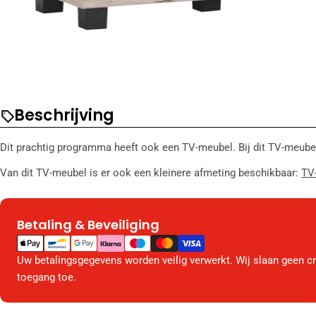
Beschrijving
Dit prachtig programma heeft ook een TV-meubel. Bij dit TV-meub
Van dit TV-meubel is er ook een kleinere afmeting beschikbaar:
TV
Betaling & Beveiliging
Betaalmethodes
Uw betalingsgegevens worden veilig verwerkt. Wij slaan geen c
toegang toe.