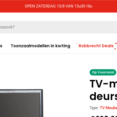
OPEN ZATERDAG 15/8 VAN 13u30-18u
es
Toonzaalmodellen in korting
Robbrecht Deals
Op Voorraad
TV-m
deur
Type:
TV-Meube