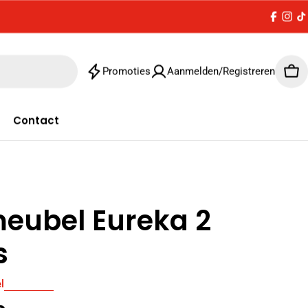
Facebo
Inst
T
Promoties
Aanmelden/Registreren
Win
Contact
eubel Eureka 2
s
l