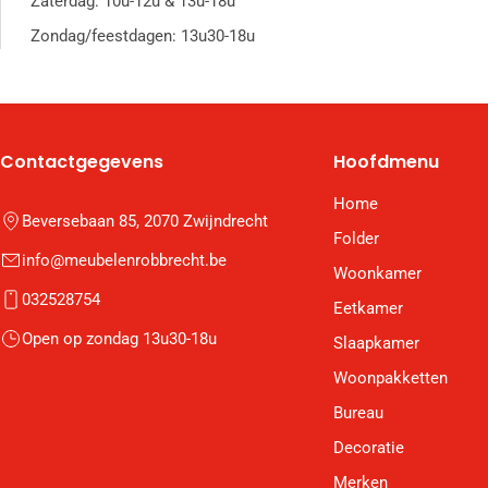
Zaterdag: 10u-12u & 13u-18u
Zondag/feestdagen: 13u30-18u
Contactgegevens
Hoofdmenu
Home
Beversebaan 85, 2070 Zwijndrecht
Folder
info@meubelenrobbrecht.be
Woonkamer
032528754
Eetkamer
Open op zondag 13u30-18u
Slaapkamer
Woonpakketten
Bureau
Decoratie
Merken