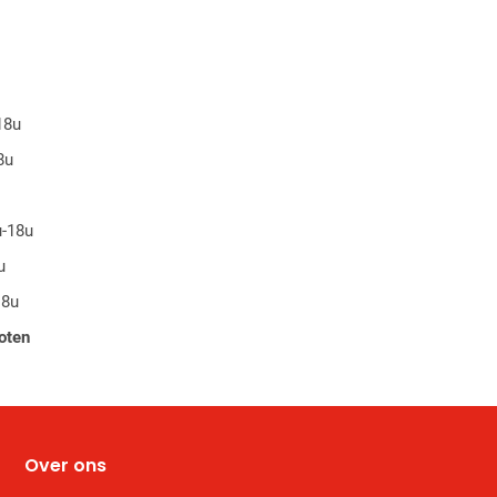
18u
8u
u-18u
u
18u
oten
Over ons