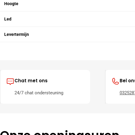
Hoogte
Led
Levertermijn
Chat met ons
Bel on
24/7 chat ondersteuning
032528