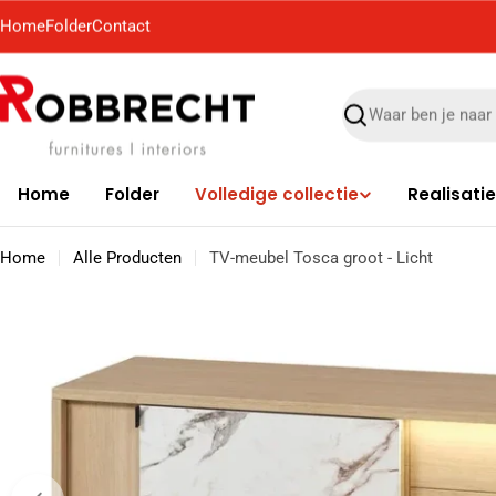
Ga
Home
Folder
Contact
naar
de
inhoud
Zoek
Home
Folder
Volledige collectie
Realisati
Home
Alle Producten
TV-meubel Tosca groot - Licht