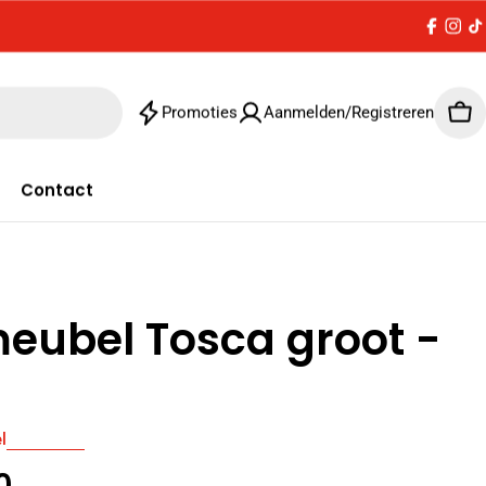
Facebo
Inst
T
Promoties
Aanmelden/Registreren
Win
Contact
eubel Tosca groot -
l
le
0