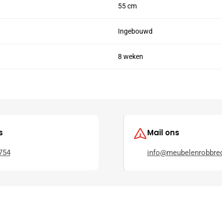
55 cm
Ingebouwd
8 weken
s
Mail ons
754
info@meubelenrobbrec