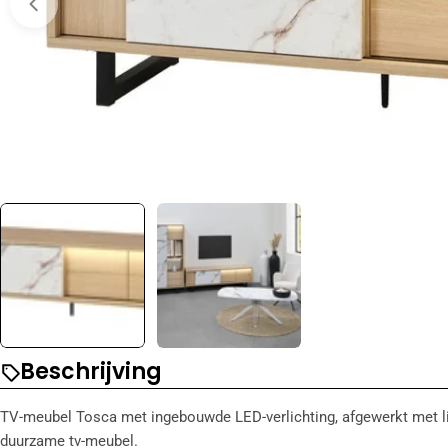
Open media 0 in modal
Beschrijving
TV-meubel Tosca met ingebouwde LED-verlichting, afgewerkt met l
duurzame tv-meubel.