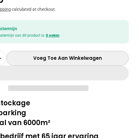
ipping
calculated at checkout.
stermijn
gstermijn van dit product is:
8 weken
in modal
Voeg Toe Aan Winkelwagen
r Hoeveelheid Voor TV-Meubel Tosca Groot - Li
Verhoog Hoeveelheid Voor TV-Meubel Tosca Groo
 stockage
parking
al van 6000m²
bedrijf met 65 jaar ervaring