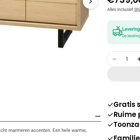
prijs
Alles inclusief
Sh
Levering
De leverin
Open media 1 
Hoeveelheid
Verminde
Gratis
Ruime 
Toonza
icht marmeren accenten. Een hele warme,
Familie