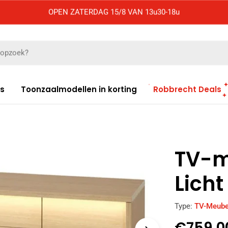
OPEN ZATERDAG 15/8 VAN 13u30-18u
es
Toonzaalmodellen in korting
Robbrecht Deals
TV-m
Licht
Type:
TV-Meube
Norma
€759,0